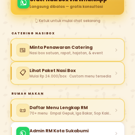
Langsung dibalas — gratis konsultasi
👆 Ketuk untuk mulai chat sekarang
CATERING NASIBOX
Minta Penawaran Catering
🍱
Nasi box satuan, rapat, hajatan, & event
Lihat Paket Nasi Box
📋
Mulai Rp 24.000/box · Custom menu tersedia
RUMAH MAKAN
Daftar Menu Lengkap RM
📜
70+ menu · Empal Gepuk, Iga Bakar, Sop Kaki…
Admin RM Kota Sukabumi