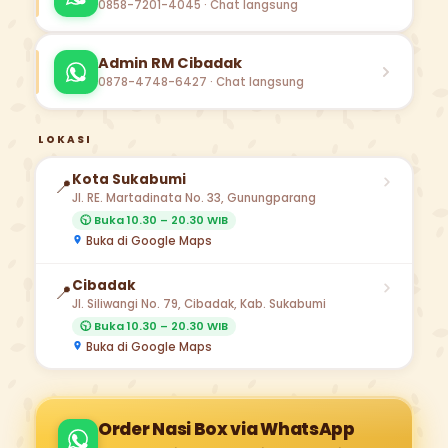
0858-7201-4045 · Chat langsung
Admin RM Cibadak
0878-4748-6427 · Chat langsung
LOKASI
Kota Sukabumi
📍
Jl. RE. Martadinata No. 33, Gunungparang
🕥 Buka 10.30 – 20.30 WIB
Buka di Google Maps
Cibadak
📍
Jl. Siliwangi No. 79, Cibadak, Kab. Sukabumi
🕥 Buka 10.30 – 20.30 WIB
Buka di Google Maps
Order Nasi Box via WhatsApp