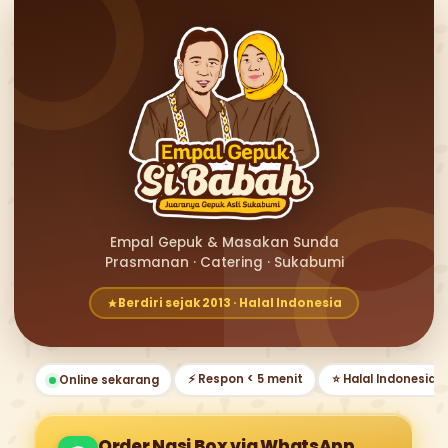
Empal Gepuk & Masakan Sunda
Prasmanan · Catering · Sukabumi
Berdiri sejak 2013 · Halal Indonesia
⚡ Respon < 5 menit
⭐ Halal Indonesia
Online sekarang
Order Nasi Box via WhatsApp