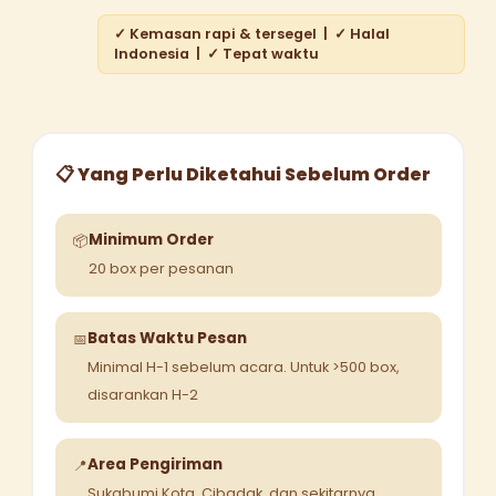
✓ Kemasan rapi & tersegel | ✓ Halal
Indonesia | ✓ Tepat waktu
📋 Yang Perlu Diketahui Sebelum Order
Minimum Order
📦
20 box per pesanan
Batas Waktu Pesan
📅
Minimal H-1 sebelum acara. Untuk >500 box,
disarankan H-2
Area Pengiriman
📍
Sukabumi Kota, Cibadak, dan sekitarnya.